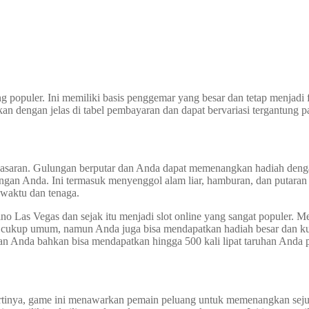
 populer. Ini memiliki basis penggemar yang besar dan tetap menjadi 
dengan jelas di tabel pembayaran dan dapat bervariasi tergantung pa
i pasaran. Gulungan berputar dan Anda dapat memenangkan hadiah den
ngan Anda. Ini termasuk menyenggol alam liar, hamburan, dan putaran
 waktu dan tenaga.
no Las Vegas dan sejak itu menjadi slot online yang sangat populer. Me
l cukup umum, namun Anda juga bisa mendapatkan hadiah besar dan ku
dan Anda bahkan bisa mendapatkan hingga 500 kali lipat taruhan Anda p
 Artinya, game ini menawarkan pemain peluang untuk memenangkan seju