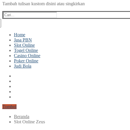
Tambah tulisan kustom disini atau singkirkan
Cari:
Home
Jasa PBN
Slot Online
Togel Online
Casino Online
Poker Online
Judi Bola
Tombol
Beranda
Slot Online Zeus