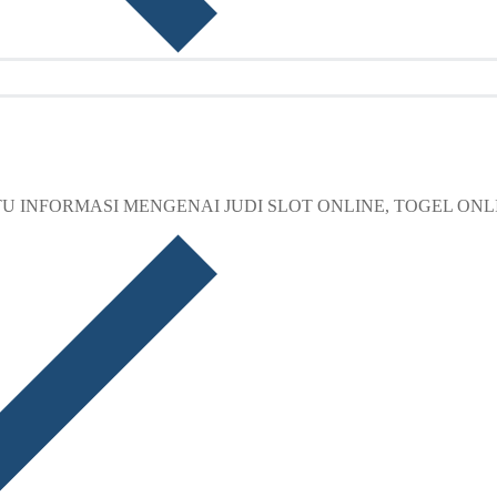
U INFORMASI MENGENAI JUDI SLOT ONLINE, TOGEL ONL