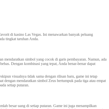
favorit di kasino Las Vegas. Ini menawarkan banyak peluang
da tingkat taruhan Anda.
gan mendaratkan simbol yang cocok di garis pembayaran. Namun, ada
 bebas. Dengan kombinasi yang tepat, Anda benar-benar dapat
skipun visualnya tidak sama dengan rilisan baru, game ini tetap
at dengan mendaratkan simbol Zeus bertumpuk pada tiga atau empat
ada setiap putaran.
mlah besar uang di setiap putaran. Game ini juga menampilkan