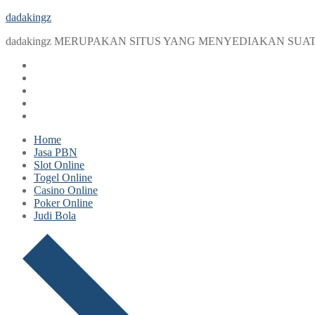
Lompat
Menu
Tutup
dadakingz
ke
dadakingz MERUPAKAN SITUS YANG MENYEDIAKAN SUAT
konten
Home
Jasa PBN
Slot Online
Togel Online
Casino Online
Poker Online
Judi Bola