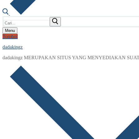
Cari:
Menu
Tombol
dadakingz
dadakingz MERUPAKAN SITUS YANG MENYEDIAKAN SUAT