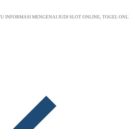
U INFORMASI MENGENAI JUDI SLOT ONLINE, TOGEL ONL